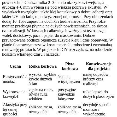
powierzchni. Cieńsza rolka 2–3 mm to niższy koszt wejścia, a
grubszą 4–6 mm wybiera się pod większą poprawę akustyki. W
wydatkach uwzględnij także klej kontaktowy o dobrej adhezji oraz
lakier UV lub farbę o podwyższonej odporności. Przy obliczeniach
dodaj 10–15% zapasu na docinki i trudne narożniki. Przy rolce
montaż przebiega płynnie na dużych powierzchniach, co skraca
czas realizacji. W kosztach całkowitych ważny jest też osprzęt:
wałek dociskowy, paca i papier do maskowania. Dobrze
przygotowane podłoże ogranicza zużycie kleju i czas poprawek. W
planie finansowym zestaw koszt materiału, robociznę i ewentualną
renowację po latach. W projektach DIY oszczędzasz na robociźnie
kosztem własnego czasu i narzędzi.
Płyta
Konsekwencje
Cecha
Rolka korkowa
korkowa
dla projektu
wysoka, szybkie
mniej odpadów,
Elastyczność /
średnia,
krycie dużych
krótszy czas
montaż
więcej łączeń
ścian
realizacji
cięcie na rolce,
precyzyjne
Wykończenie
rolka lepsza do
równa fuga
krawędzie
krawędzi
dużych płaszczyzn
włókien
fabryczne
Akustyka przy
decyduje sposób
zbliżona masa,
zbliżona masa,
tej samej
montażu i
równy efekt
równy efekt
grubości
wykończenie