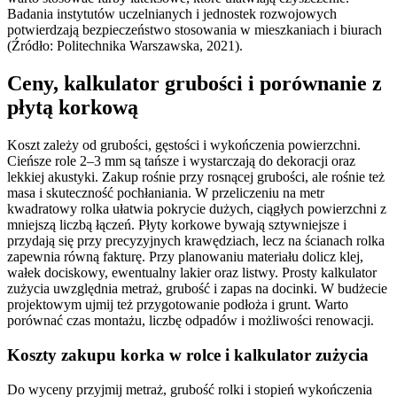
Badania instytutów uczelnianych i jednostek rozwojowych
potwierdzają bezpieczeństwo stosowania w mieszkaniach i biurach
(Źródło: Politechnika Warszawska, 2021).
Ceny, kalkulator grubości i porównanie z
płytą korkową
Koszt zależy od grubości, gęstości i wykończenia powierzchni.
Cieńsze role 2–3 mm są tańsze i wystarczają do dekoracji oraz
lekkiej akustyki. Zakup rośnie przy rosnącej grubości, ale rośnie też
masa i skuteczność pochłaniania. W przeliczeniu na metr
kwadratowy rolka ułatwia pokrycie dużych, ciągłych powierzchni z
mniejszą liczbą łączeń. Płyty korkowe bywają sztywniejsze i
przydają się przy precyzyjnych krawędziach, lecz na ścianach rolka
zapewnia równą fakturę. Przy planowaniu materiału dolicz klej,
wałek dociskowy, ewentualny lakier oraz listwy. Prosty kalkulator
zużycia uwzględnia metraż, grubość i zapas na docinki. W budżecie
projektowym ujmij też przygotowanie podłoża i grunt. Warto
porównać czas montażu, liczbę odpadów i możliwości renowacji.
Koszty zakupu korka w rolce i kalkulator zużycia
Do wyceny przyjmij metraż, grubość rolki i stopień wykończenia