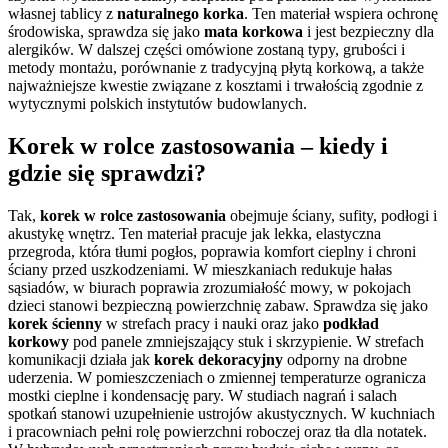
własnej tablicy z
naturalnego korka
. Ten materiał wspiera ochronę
środowiska, sprawdza się jako
mata korkowa
i jest bezpieczny dla
alergików. W dalszej części omówione zostaną typy, grubości i
metody montażu, porównanie z tradycyjną płytą korkową, a także
najważniejsze kwestie związane z kosztami i trwałością zgodnie z
wytycznymi polskich instytutów budowlanych.
Korek w rolce zastosowania – kiedy i
gdzie się sprawdzi?
Tak,
korek w rolce zastosowania
obejmuje ściany, sufity, podłogi i
akustykę wnętrz. Ten materiał pracuje jak lekka, elastyczna
przegroda, która tłumi pogłos, poprawia komfort cieplny i chroni
ściany przed uszkodzeniami. W mieszkaniach redukuje hałas
sąsiadów, w biurach poprawia zrozumiałość mowy, w pokojach
dzieci stanowi bezpieczną powierzchnię zabaw. Sprawdza się jako
korek ścienny
w strefach pracy i nauki oraz jako
podkład
korkowy
pod panele zmniejszający stuk i skrzypienie. W strefach
komunikacji działa jak
korek dekoracyjny
odporny na drobne
uderzenia. W pomieszczeniach o zmiennej temperaturze ogranicza
mostki cieplne i kondensację pary. W studiach nagrań i salach
spotkań stanowi uzupełnienie ustrojów akustycznych. W kuchniach
i pracowniach pełni rolę powierzchni roboczej oraz tła dla notatek.