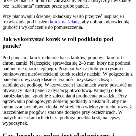
przestrzeniach 3–4 mm da zauważalny efekt akustyczny i wizualny
bez „zabierania” metrażu przez grube panele.
Przy planowaniu ściennej okładziny warto przejrzeć inspiracje i
rozwiązania pod hasłem
korek na ścianę
, aby dobrać odpowiednią
grubość i wykończenie do pomieszczenia.
Jak wykorzystać korek w roli podkładu pod
panele?
Pod panelami korek redukuje hałas kroków, poprawia komfort i
chroni zamki. Najczęściej sprawdza się 2–3 mm, który nie podnosi
nadmiernie oporu cieplnego. Przy podłożu z drobnymi rysami i
punktowymi nierównościami korek rozłoży naciski. W połączeniu z
panelami o wyższej klasie ścieralności uzyskasz cichszą i
stabilniejszą podłogę. W korytarzach i kuchniach warto postawić na
pływający układ paneli z dylatacją obwodową. Pamiętaj o folii
paroizolacyjnej zgodnie z zaleceniami producenta posadzki. Przy
ogrzewaniu podłogowym dobieraj podkłady o niskim R, aby nie
ograniczać przepływu ciepła. W strefach o większym ruchu rozważ
uszczelnienie progów i staranne docięcie przy ościeżnicach. W
małych mieszkaniach cichsza podłoga przekłada się na lepszy
wypoczynek.
Czy korek w rolce jest ekologiczny i