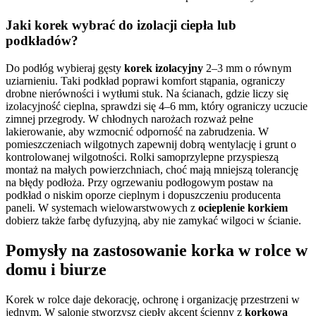
Jaki korek wybrać do izolacji ciepła lub
podkładów?
Do podłóg wybieraj gęsty
korek izolacyjny
2–3 mm o równym
uziarnieniu. Taki podkład poprawi komfort stąpania, ograniczy
drobne nierówności i wytłumi stuk. Na ścianach, gdzie liczy się
izolacyjność cieplna, sprawdzi się 4–6 mm, który ograniczy uczucie
zimnej przegrody. W chłodnych narożach rozważ pełne
lakierowanie, aby wzmocnić odporność na zabrudzenia. W
pomieszczeniach wilgotnych zapewnij dobrą wentylację i grunt o
kontrolowanej wilgotności. Rolki samoprzylepne przyspieszą
montaż na małych powierzchniach, choć mają mniejszą tolerancję
na błędy podłoża. Przy ogrzewaniu podłogowym postaw na
podkład o niskim oporze cieplnym i dopuszczeniu producenta
paneli. W systemach wielowarstwowych z
ocieplenie korkiem
dobierz także farbę dyfuzyjną, aby nie zamykać wilgoci w ścianie.
Pomysły na zastosowanie korka w rolce w
domu i biurze
Korek w rolce daje dekorację, ochronę i organizację przestrzeni w
jednym. W salonie stworzysz ciepły akcent ścienny z
korkowa