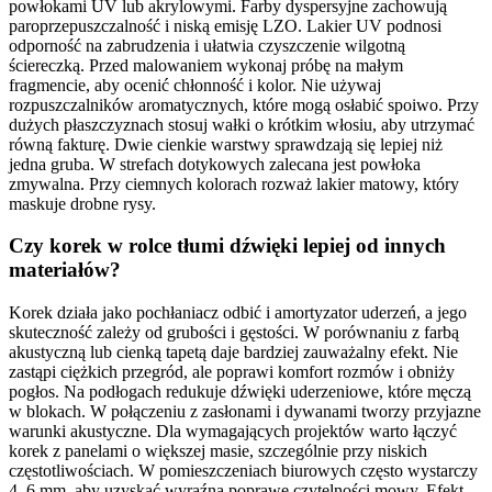
powłokami UV lub akrylowymi. Farby dyspersyjne zachowują
paroprzepuszczalność i niską emisję LZO. Lakier UV podnosi
odporność na zabrudzenia i ułatwia czyszczenie wilgotną
ściereczką. Przed malowaniem wykonaj próbę na małym
fragmencie, aby ocenić chłonność i kolor. Nie używaj
rozpuszczalników aromatycznych, które mogą osłabić spoiwo. Przy
dużych płaszczyznach stosuj wałki o krótkim włosiu, aby utrzymać
równą fakturę. Dwie cienkie warstwy sprawdzają się lepiej niż
jedna gruba. W strefach dotykowych zalecana jest powłoka
zmywalna. Przy ciemnych kolorach rozważ lakier matowy, który
maskuje drobne rysy.
Czy korek w rolce tłumi dźwięki lepiej od innych
materiałów?
Korek działa jako pochłaniacz odbić i amortyzator uderzeń, a jego
skuteczność zależy od grubości i gęstości. W porównaniu z farbą
akustyczną lub cienką tapetą daje bardziej zauważalny efekt. Nie
zastąpi ciężkich przegród, ale poprawi komfort rozmów i obniży
pogłos. Na podłogach redukuje dźwięki uderzeniowe, które męczą
w blokach. W połączeniu z zasłonami i dywanami tworzy przyjazne
warunki akustyczne. Dla wymagających projektów warto łączyć
korek z panelami o większej masie, szczególnie przy niskich
częstotliwościach. W pomieszczeniach biurowych często wystarczy
4–6 mm, aby uzyskać wyraźną poprawę czytelności mowy. Efekt