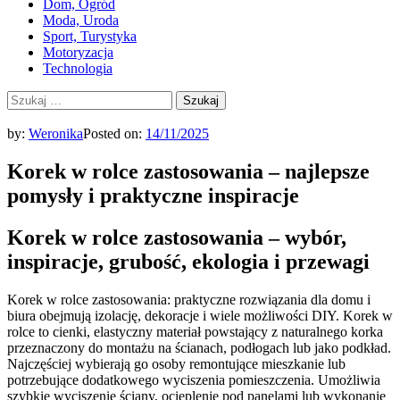
Dom, Ogród
Moda, Uroda
Sport, Turystyka
Motoryzacja
Technologia
Szukaj:
by:
Weronika
Posted on:
14/11/2025
Korek w rolce zastosowania – najlepsze
pomysły i praktyczne inspiracje
Korek w rolce zastosowania – wybór,
inspiracje, grubość, ekologia i przewagi
Korek w rolce zastosowania: praktyczne rozwiązania dla domu i
biura obejmują izolację, dekoracje i wiele możliwości DIY. Korek w
rolce to cienki, elastyczny materiał powstający z naturalnego korka
przeznaczony do montażu na ścianach, podłogach lub jako podkład.
Najczęściej wybierają go osoby remontujące mieszkanie lub
potrzebujące dodatkowego wyciszenia pomieszczenia. Umożliwia
szybkie wyciszenie ściany, ocieplenie pod panelami lub wykonanie