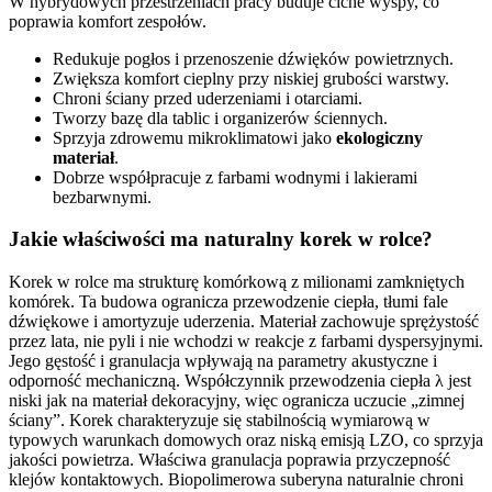
W hybrydowych przestrzeniach pracy buduje ciche wyspy, co
poprawia komfort zespołów.
Redukuje pogłos i przenoszenie dźwięków powietrznych.
Zwiększa komfort cieplny przy niskiej grubości warstwy.
Chroni ściany przed uderzeniami i otarciami.
Tworzy bazę dla tablic i organizerów ściennych.
Sprzyja zdrowemu mikroklimatowi jako
ekologiczny
materiał
.
Dobrze współpracuje z farbami wodnymi i lakierami
bezbarwnymi.
Jakie właściwości ma naturalny korek w rolce?
Korek w rolce ma strukturę komórkową z milionami zamkniętych
komórek. Ta budowa ogranicza przewodzenie ciepła, tłumi fale
dźwiękowe i amortyzuje uderzenia. Materiał zachowuje sprężystość
przez lata, nie pyli i nie wchodzi w reakcje z farbami dyspersyjnymi.
Jego gęstość i granulacja wpływają na parametry akustyczne i
odporność mechaniczną. Współczynnik przewodzenia ciepła λ jest
niski jak na materiał dekoracyjny, więc ogranicza uczucie „zimnej
ściany”. Korek charakteryzuje się stabilnością wymiarową w
typowych warunkach domowych oraz niską emisją LZO, co sprzyja
jakości powietrza. Właściwa granulacja poprawia przyczepność
klejów kontaktowych. Biopolimerowa suberyna naturalnie chroni