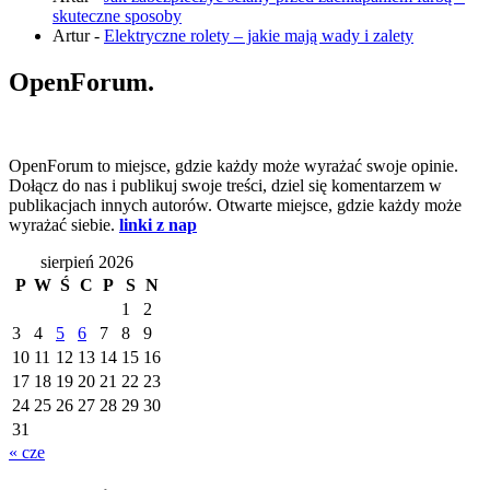
skuteczne sposoby
Artur
-
Elektryczne rolety – jakie mają wady i zalety
OpenForum.
OpenForum to miejsce, gdzie każdy może wyrażać swoje opinie.
Dołącz do nas i publikuj swoje treści, dziel się komentarzem w
publikacjach innych autorów. Otwarte miejsce, gdzie każdy może
wyrażać siebie.
linki z nap
sierpień 2026
P
W
Ś
C
P
S
N
1
2
3
4
5
6
7
8
9
10
11
12
13
14
15
16
17
18
19
20
21
22
23
24
25
26
27
28
29
30
31
« cze