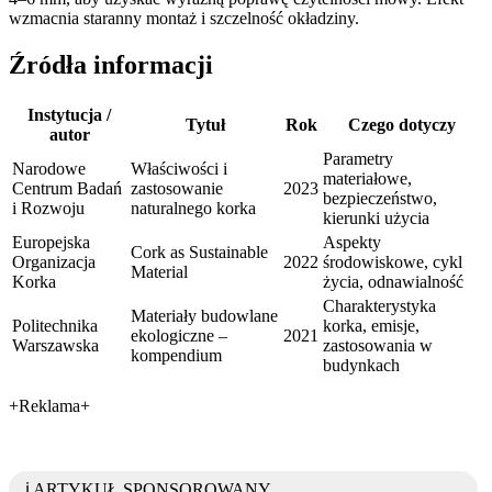
wzmacnia staranny montaż i szczelność okładziny.
Źródła informacji
Instytucja /
Tytuł
Rok
Czego dotyczy
autor
Parametry
Narodowe
Właściwości i
materiałowe,
Centrum Badań
zastosowanie
2023
bezpieczeństwo,
i Rozwoju
naturalnego korka
kierunki użycia
Europejska
Aspekty
Cork as Sustainable
Organizacja
2022
środowiskowe, cykl
Material
Korka
życia, odnawialność
Charakterystyka
Materiały budowlane
Politechnika
korka, emisje,
ekologiczne –
2021
Warszawska
zastosowania w
kompendium
budynkach
+Reklama+
ℹ️ ARTYKUŁ SPONSOROWANY