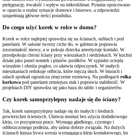
pielęgnację, trwałość i wpływ na mikroklimat. Pytania opracowano
w oparciu o realne sytuacje domowe i biurowe, a odpowiedzi
uzupełniają główne treści poradnika.
Do czego użyć korek w rolce w domu?
Korek w rolce najlepiej sprawdza się na ścianach, sufitach i pod
panelami. W salonie tworzy ciche tło, w gabinecie poprawia
zrozumiałość mowy, a w pokoju dziecka amortyzuje kontakt. W
przedpokoju chroni ściany przy wieszakach i siedziskach. W kuchni
działa jako panel notatek i planów posiłków. W sypialni ociepla
wizualnie i obniża pogłos, co ułatwia odpoczynek. W małych
mieszkaniach redukuje odbicia, które męczą słuch. W biurach i
salach spotkań ogranicza zmęczenie rozmową. Na podłogach
rolka
korkowa
pod panelami zmniejsza stuk i poprawia stabilność. W
projektach DIY sprawdza się jako baza do tablic i organizerów.
Czy korek samoprzylepny nadaje się do ściany?
Tak, korek samoprzylepny nadaje się do małych i średnich
powierzchni ściennych. Ułatwia montaż bez użycia dodatkowego
kleju, co przyspiesza prace. Wymaga gładkiego, czystego i
odtłuszczonego podłoża, aby taśma dobrze związała. Na dużych
ścianach lepsza bywa wersja wymagająca kleju kontaktowego, bo