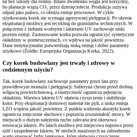
lat bez szkody dla rośliny. Bilans dwutlenku węgla jest korzystny,
bo plantacje wiążą CO₂ przez dziesięciolecia. Produkcja zużywa
odpad jako paliwo, co obniża emisje procesowe. W cyklu
użytkowania korek nie wymaga agresywnej pielęgnacji. Po okresie
eksploatacji możliwy jest recykling do granulatów technicznych. W
połączeniu z farbami wodnymi i lakierami UV zachowuje niski
poziom emisji. Zastosowanie korka pozwala ograniczyć syntetyczne
okładziny w pomieszczeniach, co wpływa na jakość powietrza.
Dane instytucjonalne potwierdzają niską emisję i dobre parametry
użytkowe (Źródło: Europejska Organizacja Korka, 2022).
Czy korek budowlany jest trwały i zdrowy w
codziennym użyciu?
Tak, korek budowlany zachowuje parametry przez lata przy
prawidłowym montażu i pielęgnacji. Suberyna chroni przed drobną
wilgocią powierzchniową, a elastyczność ogranicza pęknięcia
okładziny. Warstwa lakieru UV ułatwia czyszczenie i stabilizuje
kolor. Przy eksploatacji domowej materiał nie pyli, a niska emisja
LZO wspiera jakość powietrza. Z punktu widzenia akustyki korek
ogranicza zmęczenie słuchowe i poprawia zrozumiałość mowy. W
miejscach o dużym natężeniu ruchu zalecana jest okresowa
renowacja lakieru. Po latach możliwa jest miejscowa naprawa przez
szlif i uzupełnienie lakieru. W strefach narażonych na zabrudzenia
warto stosować farby lateksowe, które ułatwiają czyszczenie.