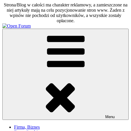
Strona/Blog w całości ma charakter reklamowy, a zamieszczone na
niej artykuły mają na celu pozycjonowanie stron www. Żaden z
wpisów nie pochodzi od użytkowników, a wszystkie zostały
opłacone.
Skip
to
Open Forum
Otwarte forum dla każdego
content
Menu
Firma, Biznes