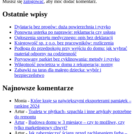
Musisz się
zalogować
, aby móc dodać komentarz.
Ostatnie wpisy
Dylatacja bez progów: duża powierzchnia i ryzyko
Ponowna usterka po naprawie: reklamacja czy usługa
Ogłoszenia sprzętu medycznego: opis bez deklaracji
Księgowość sp. z o.o. bez pracowników: rozliczenia
Podłoga do przedpokoju przy wejściu do domu: jak wybrać
materiał odporny na codzienność
Porysowany parkiet bez cyklinowania: metody i ryzyko
Wilgotność powietrza w domu z rekuperacją: normy
Zabawki na taras dla małego dziecka: wybór i
bezpieczeństwo
Najnowsze komentarze
Monia
-
Które kraje są największymi eksporterami pamiątek –
ranking 2024
Artur
-
Toaleta w płytkach- szpachla i inne artykuły potrzebne
do remontu
Artur
-
Budowa domu w 3 miesiące – czy to możliwe, czy
tylko marketingowy chwyt?
Artur
-
Jak zabezpieczyć ściany przed zachlapaniem farbą –