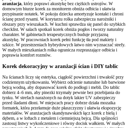
aranżacja
, który poprawi akustykę bez ciężkich ustrojów. W
domowym biurze korek za monitorem obniża odbicia i ułatwia
przypinanie notatek. W pokoju dziecka amortyzuje kontakt i chroni
ścianę przed rysami. W korytarzu rolka zabezpiecza narożniki i
obszary przy wieszakach. W kuchni sprawdza się panel do szybkich
checklist. W salach spotkań korek obniża pogłos i tworzy naturalny
charakter. W gabinetach terapeutycznych buduje przyjazną
akustykę. W pracowniach korek pełni funkcję tła pod makiety i
szkice. W przestrzeniach hybrydowych łatwo nim wyznaczać strefy.
W małych mieszkaniach rolka ogranicza rozpraszające odbicia i
poprawia komfort rozmów.
Korek dekoracyjny w aranżacji ścian i DIY tablic
Na ścianach liczy się estetyka, ciągłość powierzchni i trwałość przy
codziennym użytkowaniu. Wybierz odcienie naturalne lub barwione
bejcą wodną, aby dopasować korek do podłogi i mebli. Do tablic
dobierz 4–6 mm, aby pinezki trzymały pewnie bez przebijania do
tynku. W strefach narażonych na dotyk lakier UV zabezpieczy
przed śladami dłoni. W miejscach pracy dobrze działa mozaika
formatek, która przełamuje duże płaszczyzny i ułatwia ekspozycję
materiałów. W aranżacjach skandynawskich łącz korek z bielą i
dębem, a w loftach z metalem i ciemniejszą bejcą. Dla spójności
zastosuj listwy wykończeniowe i równy docisk wałkiem. W małych