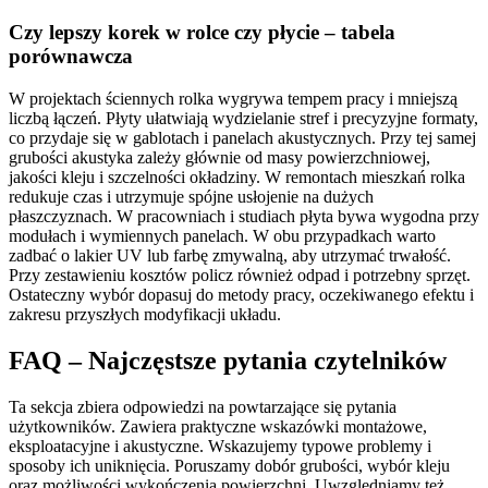
Czy lepszy korek w rolce czy płycie – tabela
porównawcza
W projektach ściennych rolka wygrywa tempem pracy i mniejszą
liczbą łączeń. Płyty ułatwiają wydzielanie stref i precyzyjne formaty,
co przydaje się w gablotach i panelach akustycznych. Przy tej samej
grubości akustyka zależy głównie od masy powierzchniowej,
jakości kleju i szczelności okładziny. W remontach mieszkań rolka
redukuje czas i utrzymuje spójne usłojenie na dużych
płaszczyznach. W pracowniach i studiach płyta bywa wygodna przy
modułach i wymiennych panelach. W obu przypadkach warto
zadbać o lakier UV lub farbę zmywalną, aby utrzymać trwałość.
Przy zestawieniu kosztów policz również odpad i potrzebny sprzęt.
Ostateczny wybór dopasuj do metody pracy, oczekiwanego efektu i
zakresu przyszłych modyfikacji układu.
FAQ – Najczęstsze pytania czytelników
Ta sekcja zbiera odpowiedzi na powtarzające się pytania
użytkowników. Zawiera praktyczne wskazówki montażowe,
eksploatacyjne i akustyczne. Wskazujemy typowe problemy i
sposoby ich uniknięcia. Poruszamy dobór grubości, wybór kleju
oraz możliwości wykończenia powierzchni. Uwzględniamy też