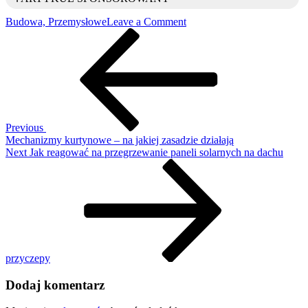
on
Budowa, Przemysłowe
Leave a Comment
Nawigacja
Previous
Korek
Post
w
wpisu
rolce
zastosowania
–
najlepsze
pomysły
i
Previous
praktyczne
Mechanizmy kurtynowe – na jakiej zasadzie działają
inspiracje
Next
Next
Jak reagować na przegrzewanie paneli solarnych na dachu
Post
przyczepy
Dodaj komentarz