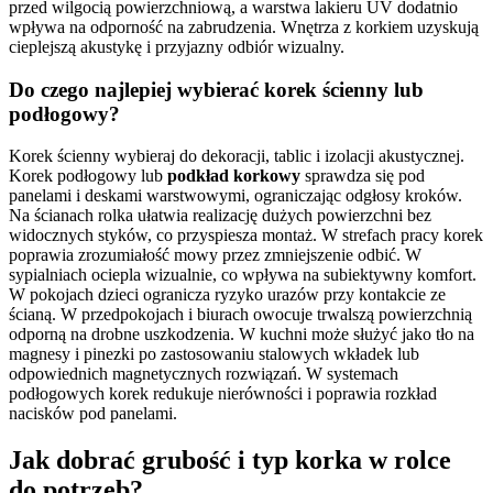
przed wilgocią powierzchniową, a warstwa lakieru UV dodatnio
wpływa na odporność na zabrudzenia. Wnętrza z korkiem uzyskują
cieplejszą akustykę i przyjazny odbiór wizualny.
Do czego najlepiej wybierać korek ścienny lub
podłogowy?
Korek ścienny wybieraj do dekoracji, tablic i izolacji akustycznej.
Korek podłogowy lub
podkład korkowy
sprawdza się pod
panelami i deskami warstwowymi, ograniczając odgłosy kroków.
Na ścianach rolka ułatwia realizację dużych powierzchni bez
widocznych styków, co przyspiesza montaż. W strefach pracy korek
poprawia zrozumiałość mowy przez zmniejszenie odbić. W
sypialniach ociepla wizualnie, co wpływa na subiektywny komfort.
W pokojach dzieci ogranicza ryzyko urazów przy kontakcie ze
ścianą. W przedpokojach i biurach owocuje trwalszą powierzchnią
odporną na drobne uszkodzenia. W kuchni może służyć jako tło na
magnesy i pinezki po zastosowaniu stalowych wkładek lub
odpowiednich magnetycznych rozwiązań. W systemach
podłogowych korek redukuje nierówności i poprawia rozkład
nacisków pod panelami.
Jak dobrać grubość i typ korka w rolce
do potrzeb?