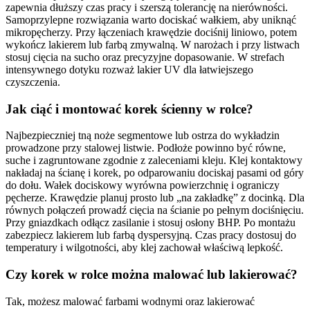
zapewnia dłuższy czas pracy i szerszą tolerancję na nierówności.
Samoprzylepne rozwiązania warto dociskać wałkiem, aby uniknąć
mikropęcherzy. Przy łączeniach krawędzie dociśnij liniowo, potem
wykończ lakierem lub farbą zmywalną. W narożach i przy listwach
stosuj cięcia na sucho oraz precyzyjne dopasowanie. W strefach
intensywnego dotyku rozważ lakier UV dla łatwiejszego
czyszczenia.
Jak ciąć i montować korek ścienny w rolce?
Najbezpieczniej tną noże segmentowe lub ostrza do wykładzin
prowadzone przy stalowej listwie. Podłoże powinno być równe,
suche i zagruntowane zgodnie z zaleceniami kleju. Klej kontaktowy
nakładaj na ścianę i korek, po odparowaniu dociskaj pasami od góry
do dołu. Wałek dociskowy wyrówna powierzchnię i ograniczy
pęcherze. Krawędzie planuj prosto lub „na zakładkę” z docinką. Dla
równych połączeń prowadź cięcia na ścianie po pełnym dociśnięciu.
Przy gniazdkach odłącz zasilanie i stosuj osłony BHP. Po montażu
zabezpiecz lakierem lub farbą dyspersyjną. Czas pracy dostosuj do
temperatury i wilgotności, aby klej zachował właściwą lepkość.
Czy korek w rolce można malować lub lakierować?
Tak, możesz malować farbami wodnymi oraz lakierować