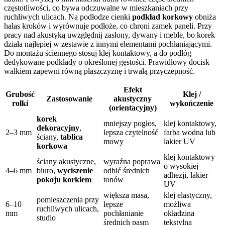
częstotliwości, co bywa odczuwalne w mieszkaniach przy
ruchliwych ulicach. Na podłodze cienki
podkład korkowy
obniża
hałas kroków i wyrównuje podłoże, co chroni zamek paneli. Przy
pracy nad akustyką uwzględnij zasłony, dywany i meble, bo korek
działa najlepiej w zestawie z innymi elementami pochłaniającymi.
Do montażu ściennego stosuj klej kontaktowy, a do podłóg
dedykowane podkłady o określonej gęstości. Prawidłowy docisk
wałkiem zapewni równą płaszczyznę i trwałą przyczepność.
Efekt
Grubość
Klej /
Zastosowanie
akustyczny
rolki
wykończenie
(orientacyjny)
korek
mniejszy pogłos,
klej kontaktowy,
dekoracyjny
,
2–3 mm
lepsza czytelność
farba wodna lub
ściany,
tablica
mowy
lakier UV
korkowa
klej kontaktowy
ściany akustyczne,
wyraźna poprawa
o wysokiej
4–6 mm
biuro,
wyciszenie
odbić średnich
adhezji, lakier
pokoju korkiem
tonów
UV
większa masa,
klej elastyczny,
pomieszczenia przy
6–10
lepsze
możliwa
ruchliwych ulicach,
mm
pochłanianie
okładzina
studio
średnich pasm
tekstylna