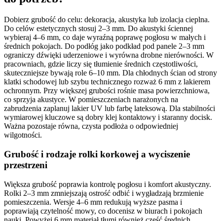
Dobierz grubość do celu: dekoracja, akustyka lub izolacja cieplna.
Do celów estetycznych stosuj 2–3 mm. Do akustyki ściennej
wybieraj 4–6 mm, co daje wyraźną poprawę pogłosu w małych i
średnich pokojach. Do podłóg jako podkład pod panele 2–3 mm
ograniczy dźwięki uderzeniowe i wyrówna drobne nierówności. W
pracowniach, gdzie liczy się tłumienie średnich częstotliwości,
skuteczniejsze bywają role 6–10 mm. Dla chłodnych ścian od strony
klatki schodowej lub szybu technicznego rozważ 6 mm z lakierem
ochronnym. Przy większej grubości rośnie masa powierzchniowa,
co sprzyja akustyce. W pomieszczeniach narażonych na
zabrudzenia zaplanuj lakier UV lub farbę lateksową. Dla stabilności
wymiarowej kluczowe są dobry klej kontaktowy i staranny docisk.
Ważna pozostaje równa, czysta podłoża o odpowiedniej
wilgotności.
Grubość i rodzaje rolki korkowej a wyciszenie
przestrzeni
Większa grubość poprawia kontrolę pogłosu i komfort akustyczny.
Rolki 2–3 mm zmniejszają ostrość odbić i wygładzają brzmienie
pomieszczenia. Wersje 4–6 mm redukują wyższe pasma i
poprawiają czytelność mowy, co docenisz w biurach i pokojach
nauki. Powyżej 6 mm materiał tłumi również część średnich