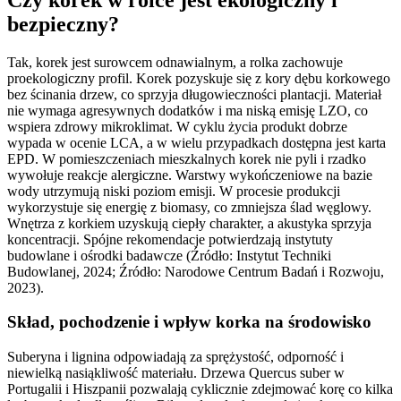
bezpieczny?
Tak, korek jest surowcem odnawialnym, a rolka zachowuje
proekologiczny profil. Korek pozyskuje się z kory dębu korkowego
bez ścinania drzew, co sprzyja długowieczności plantacji. Materiał
nie wymaga agresywnych dodatków i ma niską emisję LZO, co
wspiera zdrowy mikroklimat. W cyklu życia produkt dobrze
wypada w ocenie LCA, a w wielu przypadkach dostępna jest karta
EPD. W pomieszczeniach mieszkalnych korek nie pyli i rzadko
wywołuje reakcje alergiczne. Warstwy wykończeniowe na bazie
wody utrzymują niski poziom emisji. W procesie produkcji
wykorzystuje się energię z biomasy, co zmniejsza ślad węglowy.
Wnętrza z korkiem uzyskują ciepły charakter, a akustyka sprzyja
koncentracji. Spójne rekomendacje potwierdzają instytuty
budowlane i ośrodki badawcze (Źródło: Instytut Techniki
Budowlanej, 2024; Źródło: Narodowe Centrum Badań i Rozwoju,
2023).
Skład, pochodzenie i wpływ korka na środowisko
Suberyna i lignina odpowiadają za sprężystość, odporność i
niewielką nasiąkliwość materiału. Drzewa Quercus suber w
Portugalii i Hiszpanii pozwalają cyklicznie zdejmować korę co kilka