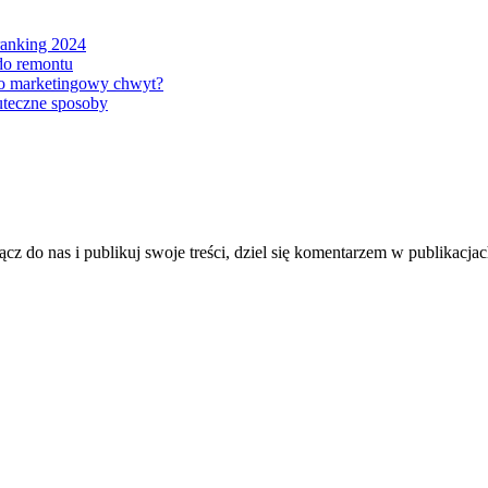
ranking 2024
 do remontu
ko marketingowy chwyt?
uteczne sposoby
z do nas i publikuj swoje treści, dziel się komentarzem w publikacj