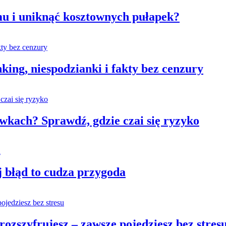
u i uniknąć kosztownych pułapek?
king, niespodzianki i fakty bez cenzury
wkach? Sprawdź, gdzie czai się ryzyko
j błąd to cudza przygoda
rozszyfrujesz – zawsze pojedziesz bez stres