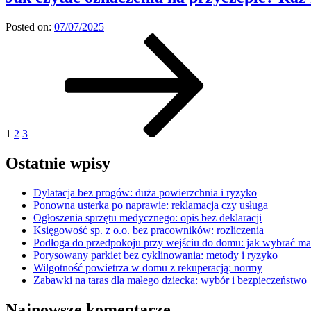
Posted on:
07/07/2025
Stronicowanie
Page
Page
Page
Next
page
wpisów
1
2
3
Ostatnie wpisy
Dylatacja bez progów: duża powierzchnia i ryzyko
Ponowna usterka po naprawie: reklamacja czy usługa
Ogłoszenia sprzętu medycznego: opis bez deklaracji
Księgowość sp. z o.o. bez pracowników: rozliczenia
Podłoga do przedpokoju przy wejściu do domu: jak wybrać mat
Porysowany parkiet bez cyklinowania: metody i ryzyko
Wilgotność powietrza w domu z rekuperacją: normy
Zabawki na taras dla małego dziecka: wybór i bezpieczeństwo
Najnowsze komentarze