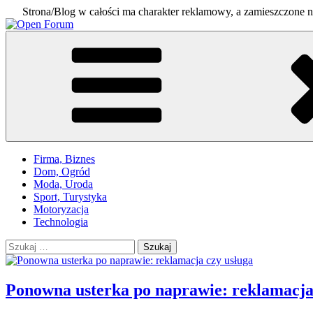
Strona/Blog w całości ma charakter reklamowy, a zamieszczone n
Skip
to
Open Forum
Otwarte forum dla każdego
content
Firma, Biznes
Dom, Ogród
Moda, Uroda
Sport, Turystyka
Motoryzacja
Technologia
Szukaj:
Ponowna usterka po naprawie: reklamacja