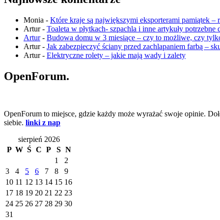
Monia
-
Które kraje są największymi eksporterami pamiątek – 
Artur
-
Toaleta w płytkach- szpachla i inne artykuły potrzebne
Artur
-
Budowa domu w 3 miesiące – czy to możliwe, czy tyl
Artur
-
Jak zabezpieczyć ściany przed zachlapaniem farbą – sk
Artur
-
Elektryczne rolety – jakie mają wady i zalety
OpenForum.
OpenForum to miejsce, gdzie każdy może wyrażać swoje opinie. Dołąc
siebie.
linki z nap
sierpień 2026
P
W
Ś
C
P
S
N
1
2
3
4
5
6
7
8
9
10
11
12
13
14
15
16
17
18
19
20
21
22
23
24
25
26
27
28
29
30
31