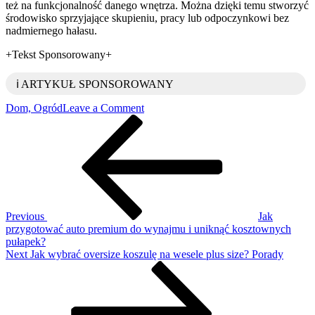
też na funkcjonalność danego wnętrza. Można dzięki temu stworzyć
środowisko sprzyjające skupieniu, pracy lub odpoczynkowi bez
nadmiernego hałasu.
+Tekst Sponsorowany+
ℹ️ ARTYKUŁ SPONSOROWANY
on
Dom, Ogród
Leave a Comment
Nawigacja
Previous
Do
Post
jakich
wpisu
rzeczy
są
wykorzystywane
akustyczne
panele
Previous
Jak
przygotować auto premium do wynajmu i uniknąć kosztownych
pułapek?
Next
Next
Jak wybrać oversize koszulę na wesele plus size? Porady
Post