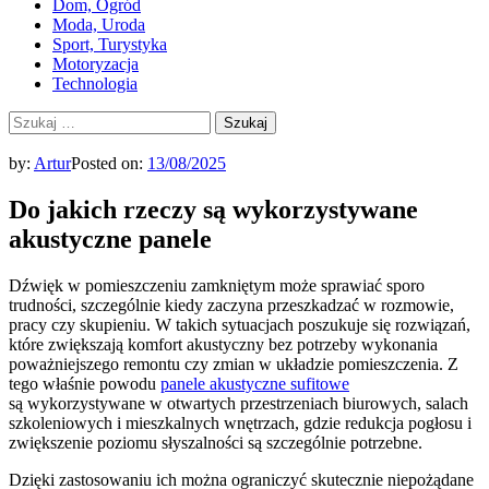
Dom, Ogród
Moda, Uroda
Sport, Turystyka
Motoryzacja
Technologia
Szukaj:
by:
Artur
Posted on:
13/08/2025
Do jakich rzeczy są wykorzystywane
akustyczne panele
Dźwięk w pomieszczeniu zamkniętym może sprawiać sporo
trudności, szczególnie kiedy zaczyna przeszkadzać w rozmowie,
pracy czy skupieniu. W takich sytuacjach poszukuje się rozwiązań,
które zwiększają komfort akustyczny bez potrzeby wykonania
poważniejszego remontu czy zmian w układzie pomieszczenia. Z
tego właśnie powodu
panele akustyczne sufitowe
są wykorzystywane w otwartych przestrzeniach biurowych, salach
szkoleniowych i mieszkalnych wnętrzach, gdzie redukcja pogłosu i
zwiększenie poziomu słyszalności są szczególnie potrzebne.
Dzięki zastosowaniu ich można ograniczyć skutecznie niepożądane