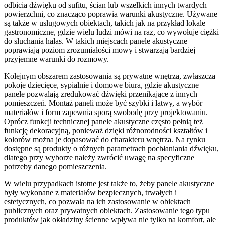
odbicia dźwięku od sufitu, ścian lub wszelkich innych twardych
powierzchni, co znacząco poprawia warunki akustyczne. Używane
są także w usługowych obiektach, takich jak na przykład lokale
gastronomiczne, gdzie wielu ludzi mówi na raz, co wywołuje ciężki
do słuchania hałas. W takich miejscach panele akustyczne
poprawiają poziom zrozumiałości mowy i stwarzają bardziej
przyjemne warunki do rozmowy.
Kolejnym obszarem zastosowania są prywatne wnętrza, zwłaszcza
pokoje dziecięce, sypialnie i domowe biura, gdzie akustyczne
panele pozwalają zredukować dźwięki przenikające z innych
pomieszczeń. Montaż paneli może być szybki i łatwy, a wybór
materiałów i form zapewnia sporą swobodę przy projektowaniu.
Oprócz funkcji technicznej panele akustyczne często pełnią też
funkcję dekoracyjną, ponieważ dzięki różnorodności kształtów i
kolorów można je dopasować do charakteru wnętrza. Na rynku
dostępne są produkty o różnych parametrach pochłaniania dźwięku,
dlatego przy wyborze należy zwrócić uwagę na specyficzne
potrzeby danego pomieszczenia.
W wielu przypadkach istotne jest także to, żeby panele akustyczne
były wykonane z materiałów bezpiecznych, trwałych i
estetycznych, co pozwala na ich zastosowanie w obiektach
publicznych oraz prywatnych obiektach. Zastosowanie tego typu
produktów jak okładziny ścienne wpływa nie tylko na komfort, ale