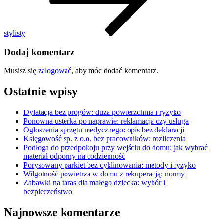
stylisty
Dodaj komentarz
Musisz się
zalogować
, aby móc dodać komentarz.
Ostatnie wpisy
Dylatacja bez progów: duża powierzchnia i ryzyko
Ponowna usterka po naprawie: reklamacja czy usługa
Ogłoszenia sprzętu medycznego: opis bez deklaracji
Księgowość sp. z o.o. bez pracowników: rozliczenia
Podłoga do przedpokoju przy wejściu do domu: jak wybrać
materiał odporny na codzienność
Porysowany parkiet bez cyklinowania: metody i ryzyko
Wilgotność powietrza w domu z rekuperacją: normy
Zabawki na taras dla małego dziecka: wybór i
bezpieczeństwo
Najnowsze komentarze