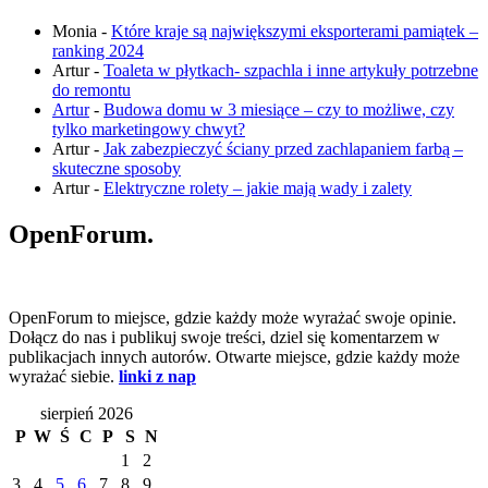
Monia
-
Które kraje są największymi eksporterami pamiątek –
ranking 2024
Artur
-
Toaleta w płytkach- szpachla i inne artykuły potrzebne
do remontu
Artur
-
Budowa domu w 3 miesiące – czy to możliwe, czy
tylko marketingowy chwyt?
Artur
-
Jak zabezpieczyć ściany przed zachlapaniem farbą –
skuteczne sposoby
Artur
-
Elektryczne rolety – jakie mają wady i zalety
OpenForum.
OpenForum to miejsce, gdzie każdy może wyrażać swoje opinie.
Dołącz do nas i publikuj swoje treści, dziel się komentarzem w
publikacjach innych autorów. Otwarte miejsce, gdzie każdy może
wyrażać siebie.
linki z nap
sierpień 2026
P
W
Ś
C
P
S
N
1
2
3
4
5
6
7
8
9