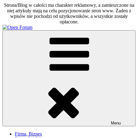
Strona/Blog w całości ma charakter reklamowy, a zamieszczone na
niej artykuły mają na celu pozycjonowanie stron www. Żaden z
wpisów nie pochodzi od użytkowników, a wszystkie zostały
opłacone.
Skip
to
Open Forum
Otwarte forum dla każdego
content
Menu
Firma, Biznes