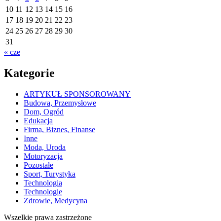
10
11
12
13
14
15
16
17
18
19
20
21
22
23
24
25
26
27
28
29
30
31
« cze
Kategorie
ARTYKUŁ SPONSOROWANY
Budowa, Przemysłowe
Dom, Ogród
Edukacja
Firma, Biznes, Finanse
Inne
Moda, Uroda
Motoryzacja
Pozostałe
Sport, Turystyka
Technologia
Technologie
Zdrowie, Medycyna
Wszelkie prawa zastrzeżone