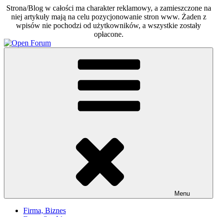
Strona/Blog w całości ma charakter reklamowy, a zamieszczone na
niej artykuły mają na celu pozycjonowanie stron www. Żaden z
wpisów nie pochodzi od użytkowników, a wszystkie zostały
opłacone.
Skip
to
Open Forum
Otwarte forum dla każdego
content
Menu
Firma, Biznes