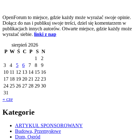
OpenForum to miejsce, gdzie każdy może wyrażać swoje opinie.
Dołącz do nas i publikuj swoje treści, dziel się komentarzem w
publikacjach innych autorów. Otwarte miejsce, gdzie każdy może
wyrażać siebie.
linki z nap
sierpień 2026
P
W
Ś
C
P
S
N
1
2
3
4
5
6
7
8
9
10
11
12
13
14
15
16
17
18
19
20
21
22
23
24
25
26
27
28
29
30
31
« cze
Kategorie
ARTYKUŁ SPONSOROWANY
Budowa, Przemysłowe
Dom, Ogród