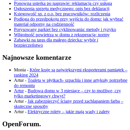
Ponowna usterka po naprawie: reklamacja czy usługa
Ogłoszenia sprzętu medycznego: opis bez deklaracji
Księgowość sp. z o.o. bez pracowników: rozliczenia
Podłoga do przedpokoju przy wejściu do domu: jak wybrać
materiał odporny na codzienność
Porysowany parkiet bez cyklinowania: metody i ryzyko
Wilgotność powietrza w domu z rekuperacją: normy
Zabawki na taras dla małego dziecka: wybór i
bezpieczeństwo
Najnowsze komentarze
Monia
-
Które kraje są największymi eksporterami pamiątek –
ranking 2024
Artur
-
Toaleta w płytkach- szpachla i inne artykuły potrzebne
do remontu
Artur
-
Budowa domu w 3 miesiące – czy to możliwe, czy
tylko marketingowy chwyt?
Artur
-
Jak zabezpieczyć ściany przed zachlapaniem farbą –
skuteczne sposoby
Artur
-
Elektryczne rolety – jakie mają wady i zalety
OpenForum.