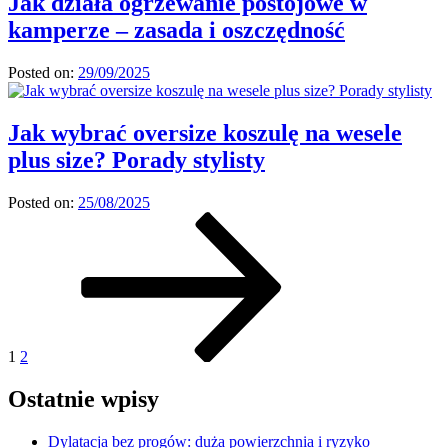
Jak działa ogrzewanie postojowe w
kamperze – zasada i oszczędność
Posted on:
29/09/2025
Jak wybrać oversize koszulę na wesele
plus size? Porady stylisty
Posted on:
25/08/2025
Stronicowanie
Page
Page
Next
page
wpisów
1
2
Ostatnie wpisy
Dylatacja bez progów: duża powierzchnia i ryzyko