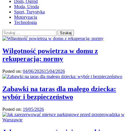
Dom, Ogród
Moda, Uroda
Sport, Turystyka
Motoryzacja
Technologia
Szukaj:
Wilgotność powietrza w domu z
rekuperacją: normy
Posted on:
04/06/2026
15/04/2026
Zabawki na taras dla małego dziecka:
wybór i bezpieczeństwo
Posted on:
19/05/2026