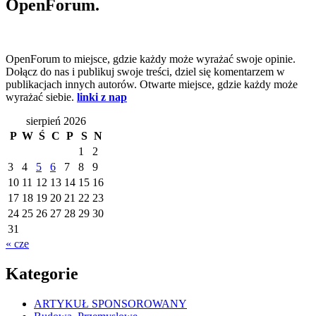
OpenForum.
OpenForum to miejsce, gdzie każdy może wyrażać swoje opinie.
Dołącz do nas i publikuj swoje treści, dziel się komentarzem w
publikacjach innych autorów. Otwarte miejsce, gdzie każdy może
wyrażać siebie.
linki z nap
sierpień 2026
P
W
Ś
C
P
S
N
1
2
3
4
5
6
7
8
9
10
11
12
13
14
15
16
17
18
19
20
21
22
23
24
25
26
27
28
29
30
31
« cze
Kategorie
ARTYKUŁ SPONSOROWANY