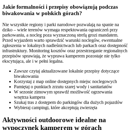
Jakie formalności i przepisy obowiązują podczas
biwakowania w polskich górach?
Nie wszystkie regiony i parki narodowe pozwalają na spanie na
dziko – wiele terenów wymaga respektowania ograniczeń przy
parkowaniu, a nocleg poza wyznaczoną strefą grozi mandatem.
Przed wyjazdem warto sprawdzić warunki noclegów, ewentualne
zgłoszenia w lokalnych nadleśnictwach lub parkach oraz dostępność
infrastruktury. Monitoring kosztów oraz przestrzeganie regionalnych
przepisów sprawiają, że wyprawa kamperem pozostaje nie tylko
ekscytująca, ale i w pełni legalna.
Zawsze czytaj aktualizowane lokalnie przepisy dotyczące
biwakowania
Korzystaj z map online dostępnych miejsc noclegowych
Pamiętaj o punktach zrzutu szarej wody i sanitariatów
W sezonie zimowym sprawdź możliwość ogrzewania
wnętrza kampera
Szukaj tras z dostępem do parkingów dla dużych pojazdów
Wybieraj campingi, które akceptują zwierzęta
Aktywności outdoorowe idealne na
wypoczynek kamperem w górach