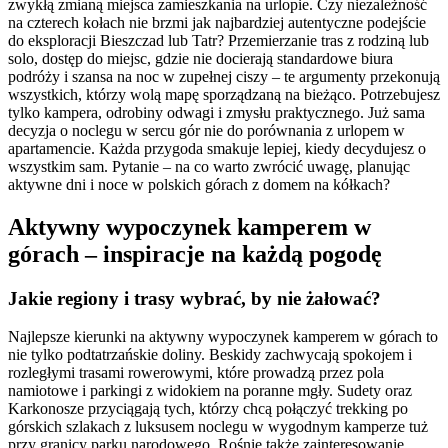
zwykłą zmianą miejsca zamieszkania na urlopie. Czy niezależność
na czterech kołach nie brzmi jak najbardziej autentyczne podejście
do eksploracji Bieszczad lub Tatr? Przemierzanie tras z rodziną lub
solo, dostęp do miejsc, gdzie nie docierają standardowe biura
podróży i szansa na noc w zupełnej ciszy – te argumenty przekonują
wszystkich, którzy wolą mapę sporządzaną na bieżąco. Potrzebujesz
tylko kampera, odrobiny odwagi i zmysłu praktycznego. Już sama
decyzja o noclegu w sercu gór nie do porównania z urlopem w
apartamencie. Każda przygoda smakuje lepiej, kiedy decydujesz o
wszystkim sam. Pytanie – na co warto zwrócić uwagę, planując
aktywne dni i noce w polskich górach z domem na kółkach?
Aktywny wypoczynek kamperem w
górach – inspiracje na każdą pogodę
Jakie regiony i trasy wybrać, by nie żałować?
Najlepsze kierunki na aktywny wypoczynek kamperem w górach to
nie tylko podtatrzańskie doliny. Beskidy zachwycają spokojem i
rozległymi trasami rowerowymi, które prowadzą przez pola
namiotowe i parkingi z widokiem na poranne mgły. Sudety oraz
Karkonosze przyciągają tych, którzy chcą połączyć trekking po
górskich szlakach z luksusem noclegu w wygodnym kamperze tuż
przy granicy parku narodowego. Rośnie także zainteresowanie