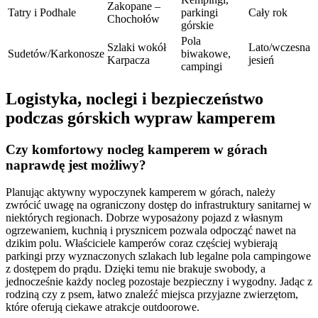
Zakopane –
Tatry i Podhale
parkingi
Cały rok
Chochołów
górskie
Pola
Szlaki wokół
Lato/wczesna
Sudetów/Karkonosze
biwakowe,
Karpacza
jesień
campingi
Logistyka, noclegi i bezpieczeństwo
podczas górskich wypraw kamperem
Czy komfortowy nocleg kamperem w górach
naprawdę jest możliwy?
Planując aktywny wypoczynek kamperem w górach, należy
zwrócić uwagę na ograniczony dostęp do infrastruktury sanitarnej w
niektórych regionach. Dobrze wyposażony pojazd z własnym
ogrzewaniem, kuchnią i prysznicem pozwala odpocząć nawet na
dzikim polu. Właściciele kamperów coraz częściej wybierają
parkingi przy wyznaczonych szlakach lub legalne pola campingowe
z dostępem do prądu. Dzięki temu nie brakuje swobody, a
jednocześnie każdy nocleg pozostaje bezpieczny i wygodny. Jadąc z
rodziną czy z psem, łatwo znaleźć miejsca przyjazne zwierzętom,
które oferują ciekawe atrakcje outdoorowe.