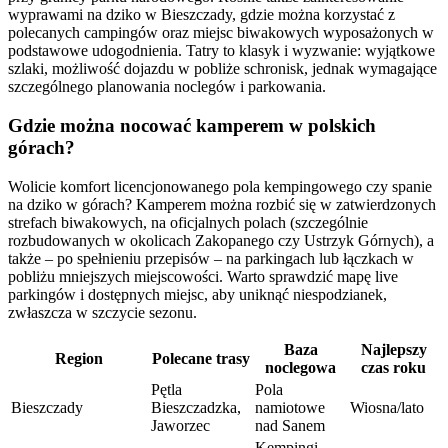
wyprawami na dziko w Bieszczady, gdzie można korzystać z
polecanych campingów oraz miejsc biwakowych wyposażonych w
podstawowe udogodnienia. Tatry to klasyk i wyzwanie: wyjątkowe
szlaki, możliwość dojazdu w pobliże schronisk, jednak wymagające
szczególnego planowania noclegów i parkowania.
Gdzie można nocować kamperem w polskich
górach?
Wolicie komfort licencjonowanego pola kempingowego czy spanie
na dziko w górach? Kamperem można rozbić się w zatwierdzonych
strefach biwakowych, na oficjalnych polach (szczególnie
rozbudowanych w okolicach Zakopanego czy Ustrzyk Górnych), a
także – po spełnieniu przepisów – na parkingach lub łączkach w
pobliżu mniejszych miejscowości. Warto sprawdzić mapę live
parkingów i dostępnych miejsc, aby uniknąć niespodzianek,
zwłaszcza w szczycie sezonu.
Baza
Najlepszy
Region
Polecane trasy
noclegowa
czas roku
Pętla
Pola
Bieszczady
Bieszczadzka,
namiotowe
Wiosna/lato
Jaworzec
nad Sanem
Kempingi,