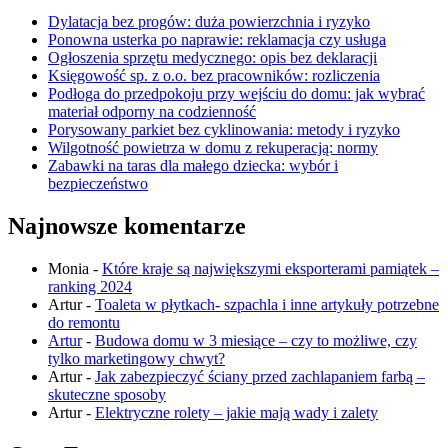
Dylatacja bez progów: duża powierzchnia i ryzyko
Ponowna usterka po naprawie: reklamacja czy usługa
Ogłoszenia sprzętu medycznego: opis bez deklaracji
Księgowość sp. z o.o. bez pracowników: rozliczenia
Podłoga do przedpokoju przy wejściu do domu: jak wybrać
materiał odporny na codzienność
Porysowany parkiet bez cyklinowania: metody i ryzyko
Wilgotność powietrza w domu z rekuperacją: normy
Zabawki na taras dla małego dziecka: wybór i
bezpieczeństwo
Najnowsze komentarze
Monia
-
Które kraje są największymi eksporterami pamiątek –
ranking 2024
Artur
-
Toaleta w płytkach- szpachla i inne artykuły potrzebne
do remontu
Artur
-
Budowa domu w 3 miesiące – czy to możliwe, czy
tylko marketingowy chwyt?
Artur
-
Jak zabezpieczyć ściany przed zachlapaniem farbą –
skuteczne sposoby
Artur
-
Elektryczne rolety – jakie mają wady i zalety