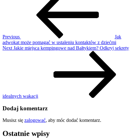
wpisu
kamperem
w
górach
–
trasy,
sekrety
Previous
Jak
i
adwokat może pomagać w ustaleniu kontaktów z dziećmi
wygoda
Next
Next
Jakie miejsca kempingowe nad Bałtykiem? Odkryj sekrety
na
Post
4
kółkach
idealnych wakacji
Dodaj komentarz
Musisz się
zalogować
, aby móc dodać komentarz.
Ostatnie wpisy