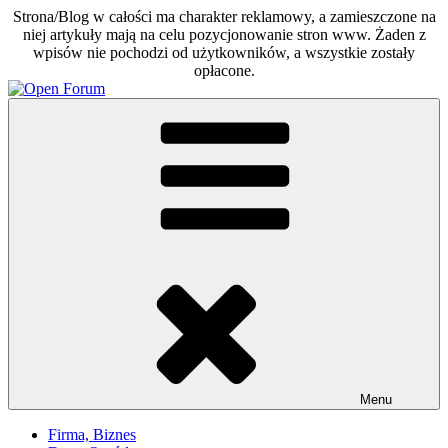
Strona/Blog w całości ma charakter reklamowy, a zamieszczone na
niej artykuły mają na celu pozycjonowanie stron www. Żaden z
wpisów nie pochodzi od użytkowników, a wszystkie zostały
opłacone.
Skip
to
Open Forum
Otwarte forum dla każdego
content
Menu
Firma, Biznes