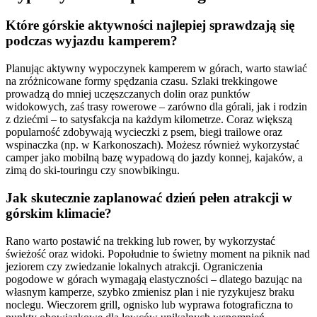
Które górskie aktywności najlepiej sprawdzają się
podczas wyjazdu kamperem?
Planując aktywny wypoczynek kamperem w górach, warto stawiać
na zróżnicowane formy spędzania czasu. Szlaki trekkingowe
prowadzą do mniej uczęszczanych dolin oraz punktów
widokowych, zaś trasy rowerowe – zarówno dla górali, jak i rodzin
z dziećmi – to satysfakcja na każdym kilometrze. Coraz większą
popularność zdobywają wycieczki z psem, biegi trailowe oraz
wspinaczka (np. w Karkonoszach). Możesz również wykorzystać
camper jako mobilną bazę wypadową do jazdy konnej, kajaków, a
zimą do ski-touringu czy snowbikingu.
Jak skutecznie zaplanować dzień pełen atrakcji w
górskim klimacie?
Rano warto postawić na trekking lub rower, by wykorzystać
świeżość oraz widoki. Popołudnie to świetny moment na piknik nad
jeziorem czy zwiedzanie lokalnych atrakcji. Ograniczenia
pogodowe w górach wymagają elastyczności – dlatego bazując na
własnym kamperze, szybko zmienisz plan i nie ryzykujesz braku
noclegu. Wieczorem grill, ognisko lub wyprawa fotograficzna to