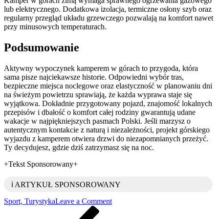
Kamper w górach zimą wymaga sprawnego ogrzewania gazowego
lub elektrycznego. Dodatkowa izolacja, termiczne osłony szyb oraz
regularny przegląd układu grzewczego pozwalają na komfort nawet
przy minusowych temperaturach.
Podsumowanie
Aktywny wypoczynek kamperem w górach to przygoda, która
sama pisze najciekawsze historie. Odpowiedni wybór tras,
bezpieczne miejsca noclegowe oraz elastyczność w planowaniu dni
na świeżym powietrzu sprawiają, że każda wyprawa staje się
wyjątkowa. Dokładnie przygotowany pojazd, znajomość lokalnych
przepisów i dbałość o komfort całej rodziny gwarantują udane
wakacje w najpiękniejszych pasmach Polski. Jeśli marzysz o
autentycznym kontakcie z naturą i niezależności, projekt górskiego
wyjazdu z kamperem otwiera drzwi do niezapomnianych przeżyć.
Ty decydujesz, gdzie dziś zatrzymasz się na noc.
+Tekst Sponsorowany+
ℹ️ ARTYKUŁ SPONSOROWANY
on
Sport, Turystyka
Leave a Comment
Nawigacja
Previous
Aktywny
Post
wypoczynek